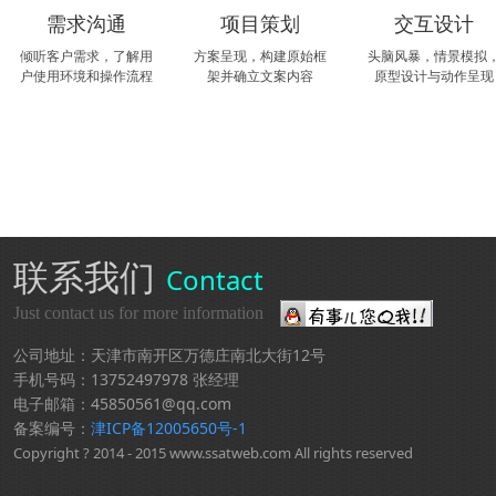
需求沟通
项目策划
交互设计
倾听客户需求，了解用
方案呈现，构建原始框
头脑风暴，情景模拟
户使用环境和操作流程
架并确立文案内容
原型设计与动作呈现
联系我们
Contact
Just contact us for more information
公司地址：天津市南开区万德庄南北大街12号
手机号码：13752497978 张经理
电子邮箱：45850561@qq.com
备案编号：
津ICP备12005650号-1
Copyright ? 2014 - 2015 www.ssatweb.com All rights reserved